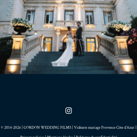
© 2014-2026 | GORDON WEDDING FILMS | Vidéaste mariage Provence Côte d’Azur |