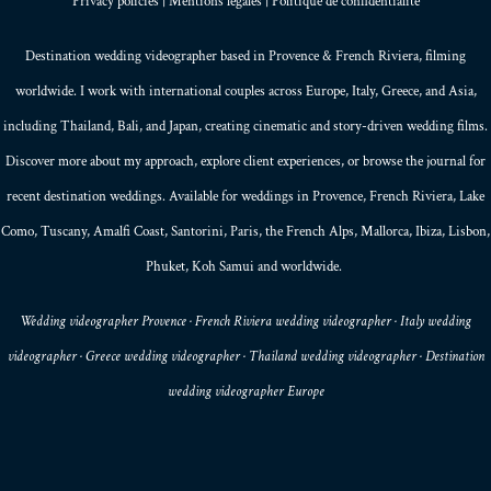
Privacy policies
|
Mentions légales
|
Politique de confidentialité
Destination wedding videographer based in
Provence
&
French Riviera
, filming
worldwide. I work with international couples across Europe,
Italy
,
Greece
, and
Asia
,
including Thailand,
Bali
, and
Japan
, creating
cinematic and story-driven wedding films
.
Discover more about my
approach
, explore
client experiences
, or browse the
journal
for
recent destination weddings. Available for weddings in Provence, French Riviera, Lake
Como, Tuscany, Amalfi Coast,
Santorini
,
Paris
, the
French Alps
,
Mallorca
, Ibiza,
Lisbon
,
Phuket
, Koh Samui and worldwide.
Wedding videographer Provence · French Riviera wedding videographer · Italy wedding
videographer · Greece wedding videographer · Thailand wedding videographer · Destination
wedding videographer Europe