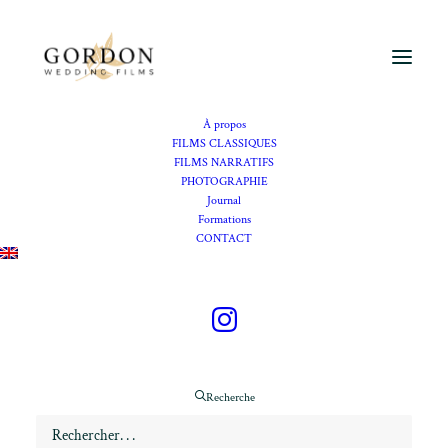
À propos
FILMS CLASSIQUES
FILMS NARRATIFS
PHOTOGRAPHIE
Vidéaste mariage Mas de Peint
Journal
Formations
CONTACT
Se marier au Mas de Peint
en Camargue
Recherche