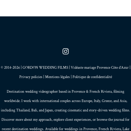
© 2014-2026 | GORDON WEDDING FILMS | Vidéaste mariage Provence Côte d’Azur |
Privacy policies
|
Mentions légales
|
Politique de confidentialité
Destination wedding videographer based in
Provence
&
French Riviera
, filming
worldwide. I work with international couples across Europe,
Italy
,
Greece
, and
Asia
,
including Thailand,
Bali
, and
Japan
, creating
cinematic and story-driven wedding films
.
Discover more about my
approach
, explore
client experiences
, or browse the
journal
for
recent destination weddings. Available for weddings in Provence, French Riviera, Lake