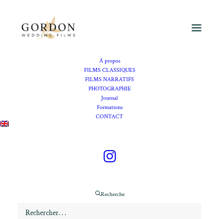
À propos
FILMS CLASSIQUES
FILMS NARRATIFS
PHOTOGRAPHIE
Vidéaste mariage Domaine de
Journal
Formations
La Pommé
CONTACT
Se marier au Domaine de
La Pommé, à Trets
Recherche