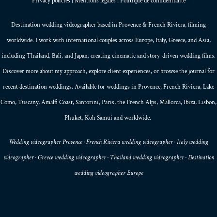
Privacy policies
|
Mentions légales
|
Politique de confidentialité
Destination wedding videographer based in
Provence
&
French Riviera
, filming
worldwide. I work with international couples across Europe,
Italy
,
Greece
, and
Asia
,
including Thailand,
Bali
, and
Japan
, creating
cinematic and story-driven wedding films
.
Discover more about my
approach
, explore
client experiences
, or browse the
journal
for
recent destination weddings. Available for weddings in Provence, French Riviera, Lake
Como, Tuscany, Amalfi Coast,
Santorini
,
Paris
, the
French Alps
,
Mallorca
, Ibiza,
Lisbon
,
Phuket
, Koh Samui and worldwide.
Wedding videographer Provence · French Riviera wedding videographer · Italy wedding
videographer · Greece wedding videographer · Thailand wedding videographer · Destination
wedding videographer Europe