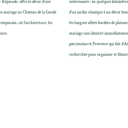
-Réparade, offre le décor d’une
intéressante : en quelques kilomètre
’un
mariage au Château de la Gaude
d’un jardin classique à un décor be
emporain, où l’architecture, les
les longues allées bordées de platan
ence.
mariage une identité immédiatement
patrimoine et Provence qui fait d’A
recherchée pour organiser et filmer