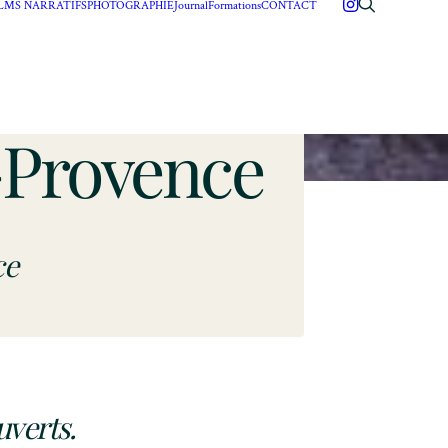
ILMS NARRATIFS
PHOTOGRAPHIE
Journal
Formations
CONTACT
-Provence
ce
uverts.