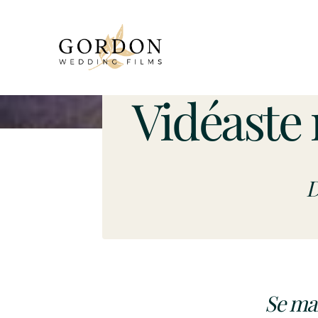
Vidéaste
D
Se mar