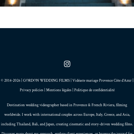
© 2014-2026 | GORDON WEDDING FILMS | Vidéaste mariage Provence Côte d’Azur |
Privacy policies
|
Mentions légales
|
Politique de confidentialité
Destination wedding videographer based in
Provence
&
French Riviera
, filming
worldwide. I work with international couples across Europe,
Italy
,
Greece
, and
Asia
,
including Thailand,
Bali
, and
Japan
, creating
cinematic and story-driven wedding films
.
Discover more about my
approach
, explore
client experiences
, or browse the
journal
for