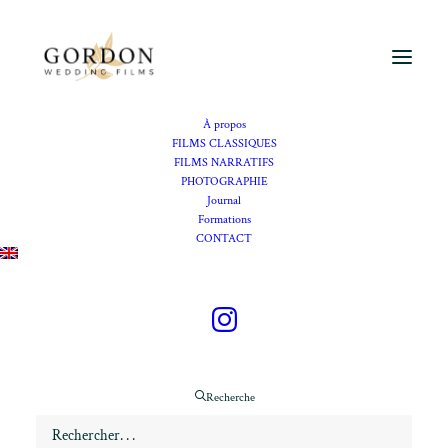
À propos
FILMS CLASSIQUES
FILMS NARRATIFS
PHOTOGRAPHIE
Vidéaste mariage Villefranche-
Journal
Formations
sur-Mer
CONTACT
Se marier à Villefranche-
sur-Mer
Recherche