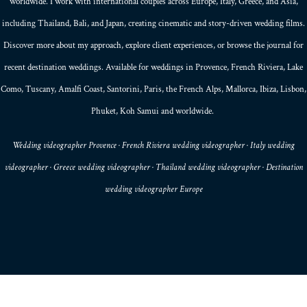
worldwide. I work with international couples across Europe,
Italy
,
Greece
, and
Asia
,
including Thailand,
Bali
, and
Japan
, creating
cinematic and story-driven wedding films
.
Discover more about my
approach
, explore
client experiences
, or browse the
journal
for
recent destination weddings. Available for weddings in Provence, French Riviera, Lake
Como, Tuscany, Amalfi Coast,
Santorini
,
Paris
, the
French Alps
,
Mallorca
, Ibiza,
Lisbon
,
Phuket
, Koh Samui and worldwide.
Wedding videographer Provence · French Riviera wedding videographer · Italy wedding
videographer · Greece wedding videographer · Thailand wedding videographer · Destination
wedding videographer Europe