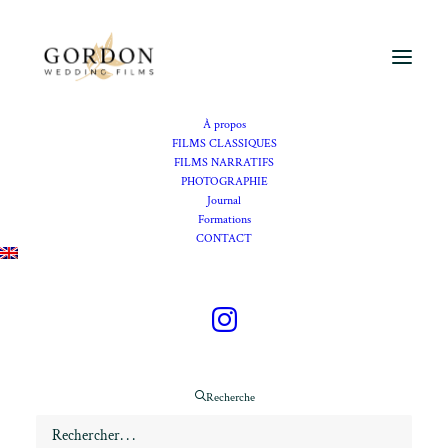
À propos
FILMS CLASSIQUES
FILMS NARRATIFS
PHOTOGRAPHIE
Vidéaste mariage The
Journal
Formations
Maybourne Riviera
CONTACT
Se marier au The
Maybourne Riviera
Recherche