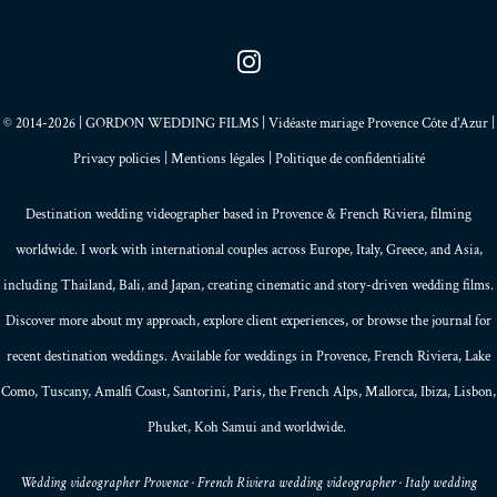
© 2014-2026 | GORDON WEDDING FILMS | Vidéaste mariage Provence Côte d’Azur |
Privacy policies
|
Mentions légales
|
Politique de confidentialité
Destination wedding videographer based in
Provence
&
French Riviera
, filming
worldwide. I work with international couples across Europe,
Italy
,
Greece
, and
Asia
,
including Thailand,
Bali
, and
Japan
, creating
cinematic and story-driven wedding films
.
Discover more about my
approach
, explore
client experiences
, or browse the
journal
for
recent destination weddings. Available for weddings in Provence, French Riviera, Lake
Como, Tuscany, Amalfi Coast,
Santorini
,
Paris
, the
French Alps
,
Mallorca
, Ibiza,
Lisbon
,
Phuket
, Koh Samui and worldwide.
Wedding videographer Provence · French Riviera wedding videographer · Italy wedding