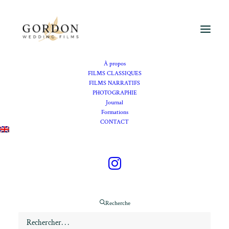
À propos
FILMS CLASSIQUES
FILMS NARRATIFS
PHOTOGRAPHIE
Vidéaste mariage Mougins
Journal
Formations
CONTACT
Se marier à Mougins
Recherche