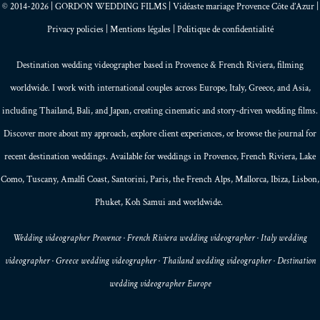
© 2014-2026 | GORDON WEDDING FILMS | Vidéaste mariage Provence Côte d’Azur |
Privacy policies
|
Mentions légales
|
Politique de confidentialité
Destination wedding videographer based in
Provence
&
French Riviera
, filming
worldwide. I work with international couples across Europe,
Italy
,
Greece
, and
Asia
,
including Thailand,
Bali
, and
Japan
, creating
cinematic and story-driven wedding films
.
Discover more about my
approach
, explore
client experiences
, or browse the
journal
for
recent destination weddings. Available for weddings in Provence, French Riviera, Lake
Como, Tuscany, Amalfi Coast,
Santorini
,
Paris
, the
French Alps
,
Mallorca
, Ibiza,
Lisbon
,
Phuket
, Koh Samui and worldwide.
Wedding videographer Provence · French Riviera wedding videographer · Italy wedding
videographer · Greece wedding videographer · Thailand wedding videographer · Destination
wedding videographer Europe