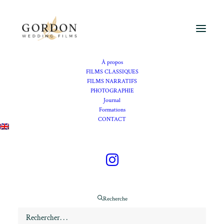
À propos
FILMS CLASSIQUES
FILMS NARRATIFS
PHOTOGRAPHIE
vidéaste mariage Mas de
Journal
Formations
Capelou
CONTACT
Se marier au Mas de
Capelou
Recherche