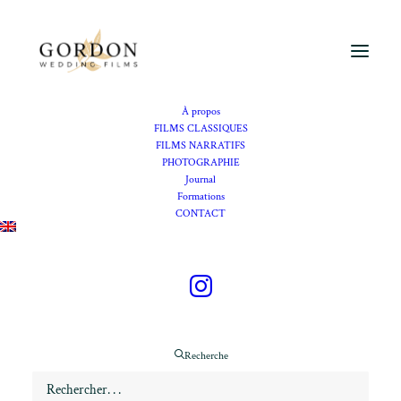
À propos
FILMS CLASSIQUES
FILMS NARRATIFS
PHOTOGRAPHIE
Vidéaste mariage Mas
Journal
Formations
d’Arvieux
CONTACT
Se marier au Mas
d’Arvieux, au cœur des
Alpilles
Recherche