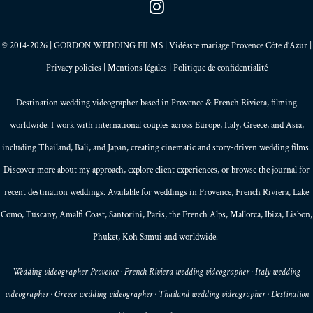
© 2014-2026 | GORDON WEDDING FILMS | Vidéaste mariage Provence Côte d’Azur |
Privacy policies
|
Mentions légales
|
Politique de confidentialité
Destination wedding videographer based in
Provence
&
French Riviera
, filming
worldwide. I work with international couples across Europe,
Italy
,
Greece
, and
Asia
,
including Thailand,
Bali
, and
Japan
, creating
cinematic and story-driven wedding films
.
Discover more about my
approach
, explore
client experiences
, or browse the
journal
for
recent destination weddings. Available for weddings in Provence, French Riviera, Lake
Como, Tuscany, Amalfi Coast,
Santorini
,
Paris
, the
French Alps
,
Mallorca
, Ibiza,
Lisbon
,
Phuket
, Koh Samui and worldwide.
Wedding videographer Provence · French Riviera wedding videographer · Italy wedding
videographer · Greece wedding videographer · Thailand wedding videographer · Destination