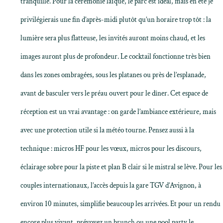
tranquille. Pour la cérémonie laïque, le parc est idéal, mais en été je
privilégierais une fin d’après-midi plutôt qu’un horaire trop tôt : la
lumière sera plus flatteuse, les invités auront moins chaud, et les
images auront plus de profondeur. Le cocktail fonctionne très bien
dans les zones ombragées, sous les platanes ou près de l’esplanade,
avant de basculer vers le préau ouvert pour le dîner. Cet espace de
réception est un vrai avantage : on garde l’ambiance extérieure, mais
avec une protection utile si la météo tourne. Pensez aussi à la
technique : micros HF pour les vœux, micros pour les discours,
éclairage sobre pour la piste et plan B clair si le mistral se lève. Pour les
couples internationaux, l’accès depuis la gare TGV d’Avignon, à
environ 10 minutes, simplifie beaucoup les arrivées. Et pour un rendu
encore plus vivant, prévoyez un brunch ou une pool party le