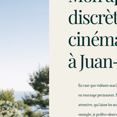
discrèt
ciném
à Juan
En tant que vidéaste mari
en tournage permanent. M
attentive, qui laisse les
exemple, je préfère obser