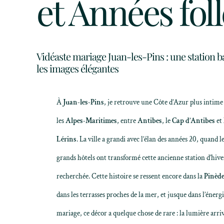
et Années foll
Vidéaste mariage Juan-les-Pins : une station 
les images élégantes
À
Juan-les-Pins
, je retrouve une Côte d’Azur plus intim
les
Alpes-Maritimes
, entre
Antibes
, le
Cap d’Antibes
et 
Lérins
. La ville a grandi avec l’élan des années 20, quand le
grands hôtels ont transformé cette ancienne station d’hive
recherchée. Cette histoire se ressent encore dans la
Pinèd
dans les terrasses proches de la mer, et jusque dans l’énerg
mariage, ce décor a quelque chose de rare : la lumière arrive