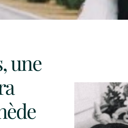
, une
ra
inède