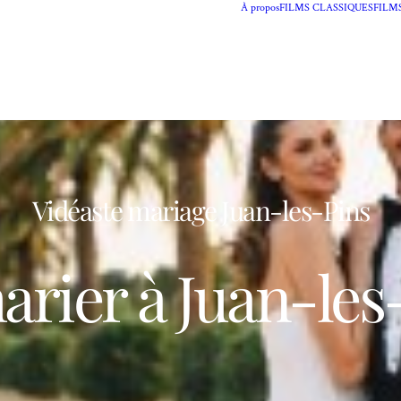
À propos
FILMS CLASSIQUES
FILM
Vidéaste mariage Juan-les-Pins
arier à Juan-les