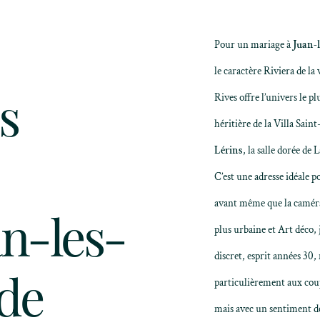
Pour un mariage à
Juan-l
le caractère Riviera de la
s
Rives
offre l’univers le p
héritière de la Villa Saint
Lérins
, la salle dorée de 
C’est une adresse idéale 
avant même que la camér
an-les-
plus urbaine et Art déco, j
discret, esprit années 30,
 de
particulièrement aux coup
mais avec un sentiment de