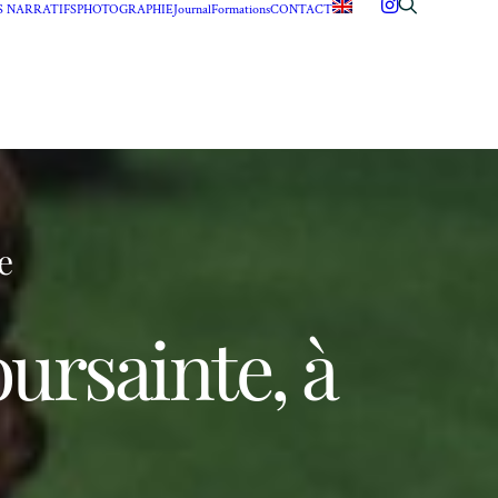
S NARRATIFS
PHOTOGRAPHIE
Journal
Formations
CONTACT
e
oursainte, à