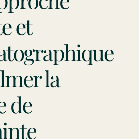
pproche
e et
atographique
ilmer la
e de
inte