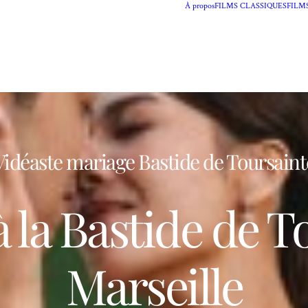
À propos
FILMS CLASSIQUES
FILM
Vidéaste mariage Bastide de Toursaint
 la Bastide de T
Marseille