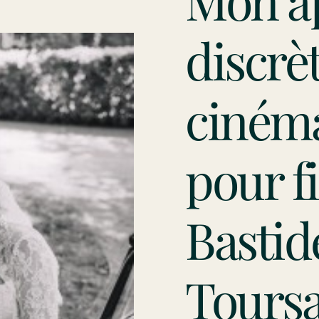
Mon a
discrèt
ciném
pour f
Bastid
Toursa