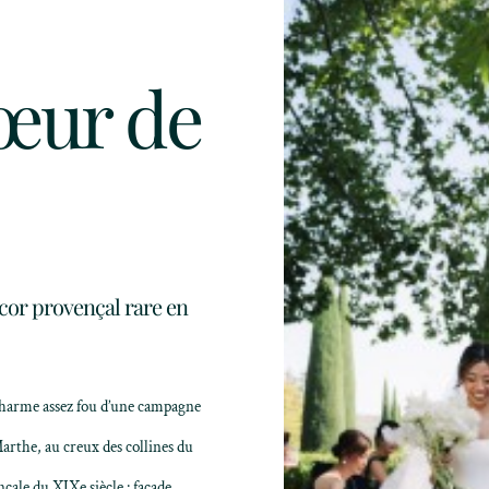
œur de
écor provençal rare en
charme assez fou d’une campagne
Marthe, au creux des collines du
çale du XIXe siècle : façade